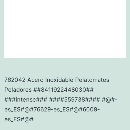
762042 Acero Inoxidable Pelatomates
Peladores ##8411922448030##
###intense### ####559738#### #@#-
es_ES#@#76629-es_ES#@#6009-
es_ES#@#