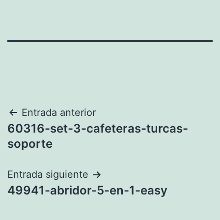
Navegación
Entrada anterior
60316-set-3-cafeteras-turcas-
de
soporte
entradas
Entrada siguiente
49941-abridor-5-en-1-easy