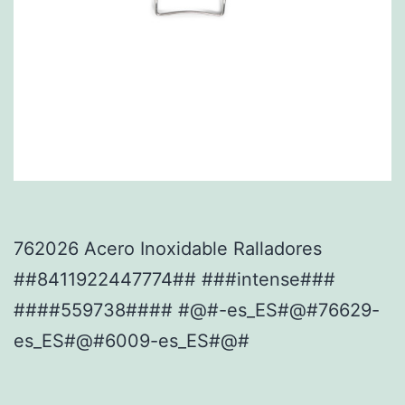
762026 Acero Inoxidable Ralladores
##8411922447774## ###intense###
####559738#### #@#-es_ES#@#76629-
es_ES#@#6009-es_ES#@#