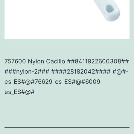
757600 Nylon Cacillo ##8411922600308##
###nylon-2### ####28182042#### #@#-
es_ES#@#76629-es_ES#@#6009-
es_ES#@#