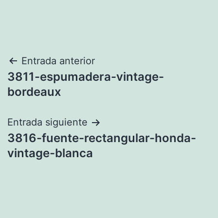
Navegación
Entrada anterior
3811-espumadera-vintage-
de
bordeaux
entradas
Entrada siguiente
3816-fuente-rectangular-honda-
vintage-blanca