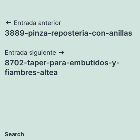
Navegación
Entrada anterior
3889-pinza-reposteria-con-anillas
de
entradas
Entrada siguiente
8702-taper-para-embutidos-y-
fiambres-altea
Search