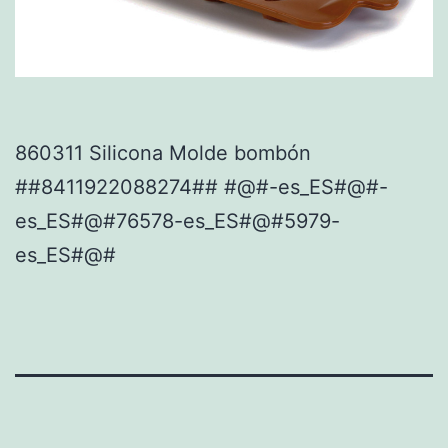
860311 Silicona Molde bombón
##8411922088274## #@#-es_ES#@#-
es_ES#@#76578-es_ES#@#5979-
es_ES#@#