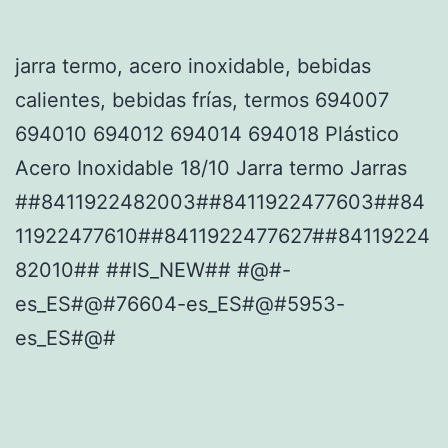
jarra termo, acero inoxidable, bebidas
calientes, bebidas frías, termos 694007
694010 694012 694014 694018 Plástico
Acero Inoxidable 18/10 Jarra termo Jarras
##8411922482003##8411922477603##84
11922477610##8411922477627##84119224
82010## ##IS_NEW## #@#-
es_ES#@#76604-es_ES#@#5953-
es_ES#@#