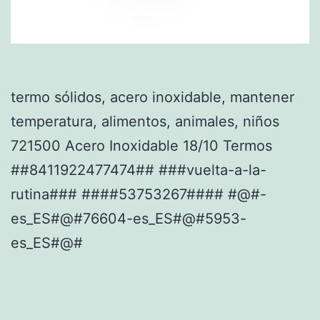
termo sólidos, acero inoxidable, mantener
temperatura, alimentos, animales, niños
721500 Acero Inoxidable 18/10 Termos
##8411922477474## ###vuelta-a-la-
rutina### ####53753267#### #@#-
es_ES#@#76604-es_ES#@#5953-
es_ES#@#