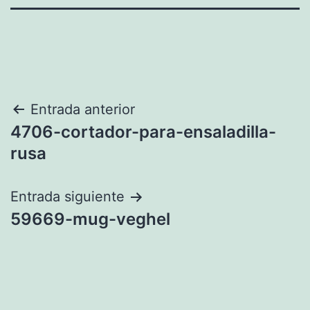
Navegación
Entrada anterior
4706-cortador-para-ensaladilla-
de
rusa
entradas
Entrada siguiente
59669-mug-veghel