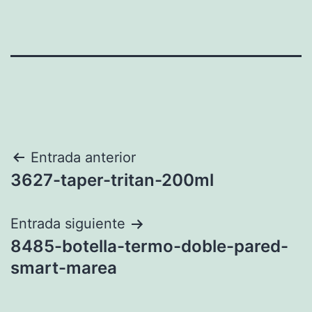
Navegación
Entrada anterior
3627-taper-tritan-200ml
de
entradas
Entrada siguiente
8485-botella-termo-doble-pared-
smart-marea