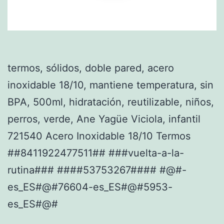
termos, sólidos, doble pared, acero
inoxidable 18/10, mantiene temperatura, sin
BPA, 500ml, hidratación, reutilizable, niños,
perros, verde, Ane Yagüe Viciola, infantil
721540 Acero Inoxidable 18/10 Termos
##8411922477511## ###vuelta-a-la-
rutina### ####53753267#### #@#-
es_ES#@#76604-es_ES#@#5953-
es_ES#@#