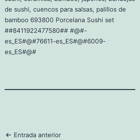
de sushi, cuencos para salsas, palillos de
bamboo 693800 Porcelana Sushi set
##8411922477580## #@#-
es_ES#@#76611-es_ES#@#6009-
es_ES#@#
Navegación
Entrada anterior