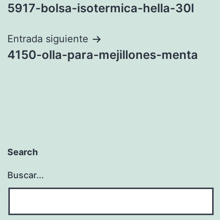
5917-bolsa-isotermica-hella-30l
de
entradas
Entrada siguiente
4150-olla-para-mejillones-menta
Search
Buscar...