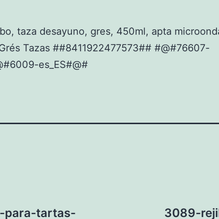
bo, taza desayuno, gres, 450ml, apta microond
Grés Tazas ##8411922477573## #@#76607-
@#6009-es_ES#@#
-para-tartas-
3089-reji