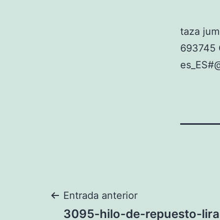
taza jum
693745 
es_ES#
Navegación
Entrada anterior
3095-hilo-de-repuesto-lira