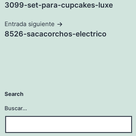
3099-set-para-cupcakes-luxe
de
entradas
Entrada siguiente
8526-sacacorchos-electrico
Search
Buscar...