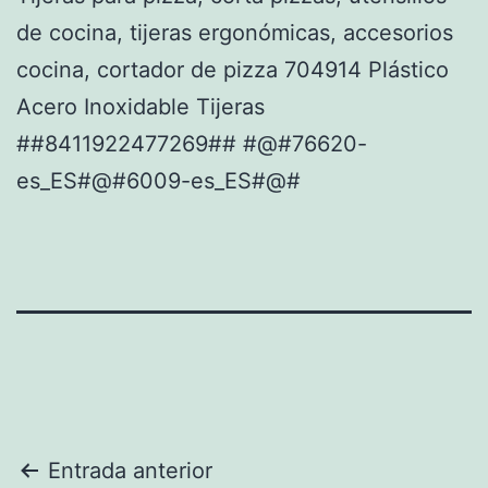
de cocina, tijeras ergonómicas, accesorios
cocina, cortador de pizza 704914 Plástico
Acero Inoxidable Tijeras
##8411922477269## #@#76620-
es_ES#@#6009-es_ES#@#
Navegación
Entrada anterior