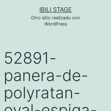
Saltar
IBILI STAGE
al
Otro sitio realizado con
contenido
WordPress
52891-
panera-de-
polyratan-
oval-espiga-