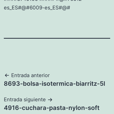
es_ES#@#6009-es_ES#@#
Navegación
Entrada anterior
8693-bolsa-isotermica-biarritz-5l
de
entradas
Entrada siguiente
4916-cuchara-pasta-nylon-soft