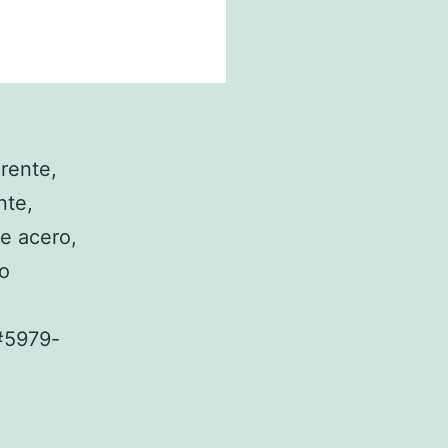
rente,
nte,
e acero,
o
5979-