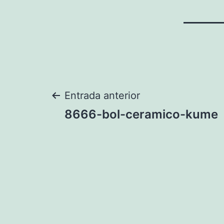
Navegación
Entrada anterior
8666-bol-ceramico-kume
de
entradas