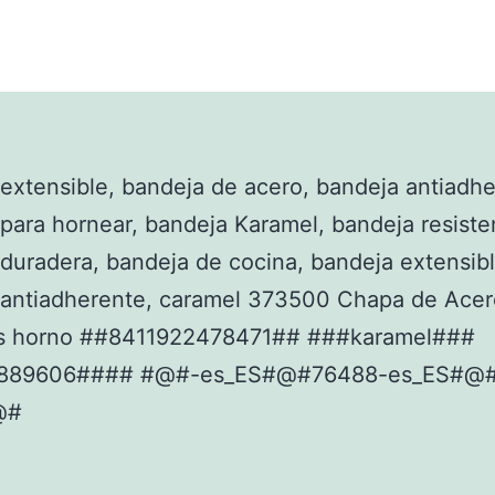
extensible, bandeja de acero, bandeja antiadhe
para hornear, bandeja Karamel, bandeja resiste
duradera, bandeja de cocina, bandeja extensibl
 antiadherente, caramel 373500 Chapa de Acer
s horno ##8411922478471## ###karamel###
889606#### #@#-es_ES#@#76488-es_ES#@#
@#