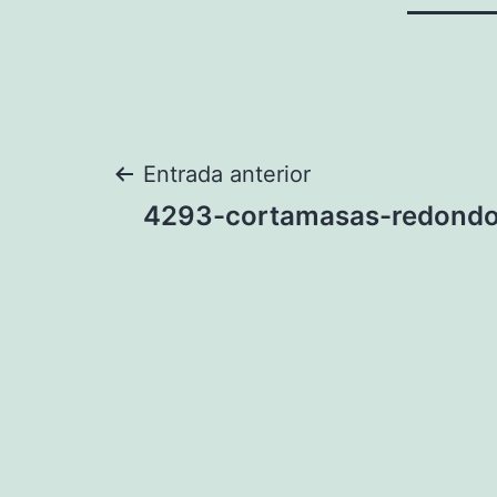
Navegación
Entrada anterior
4293-cortamasas-redondo
de
entradas