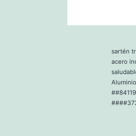
sartén t
acero in
saludable
Aluminio
##84119
####37