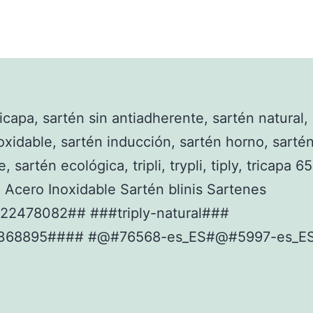
ricapa, sartén sin antiadherente, sartén natural,
oxidable, sartén inducción, sartén horno, sarté
, sartén ecológica, tripli, trypli, tiply, tricapa 
 Acero Inoxidable Sartén blinis Sartenes
22478082## ###triply-natural###
368895#### #@#76568-es_ES#@#5997-es_E