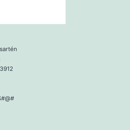
 sartén
n
653912
S#@#