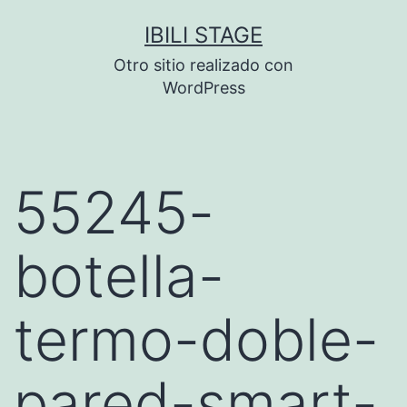
Saltar
IBILI STAGE
al
Otro sitio realizado con
contenido
WordPress
55245-
botella-
termo-doble-
pared-smart-