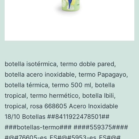
botella isotérmica, termo doble pared,
botella acero inoxidable, termo Papagayo,
botella térmica, termo 500 ml, botella
tropical, termo hermético, botella Ibili,
tropical, rosa 668605 Acero Inoxidable
18/10 Botellas ##8411922478501##
###botellas-termo### ####559375####
#@#76605-es_ES#@#5953-es_ES#@#