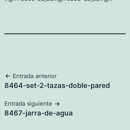
Navegación
Entrada anterior
8464-set-2-tazas-doble-pared
de
entradas
Entrada siguiente
8467-jarra-de-agua