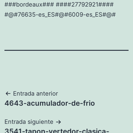
###bordeaux### ####27792921####
#@#76635-es_ES#@#6009-es_ES#@#
Navegación
Entrada anterior
4643-acumulador-de-frio
de
entradas
Entrada siguiente
3541-tapon-vertedor-clasica-