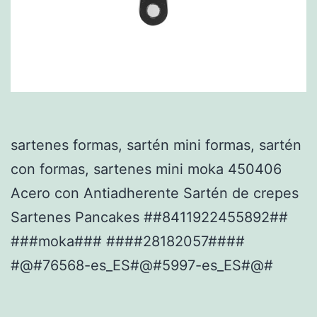
sartenes formas, sartén mini formas, sartén
con formas, sartenes mini moka 450406
Acero con Antiadherente Sartén de crepes
Sartenes Pancakes ##8411922455892##
###moka### ####28182057####
#@#76568-es_ES#@#5997-es_ES#@#