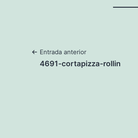
Navegación
Entrada anterior
4691-cortapizza-rollin
de
entradas