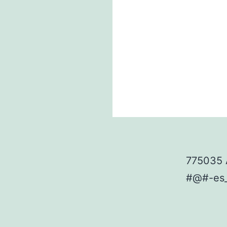
775035 
#@#-es