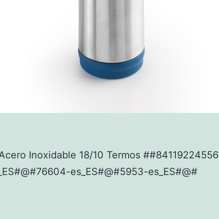
Acero Inoxidable 18/10 Termos ##8411922455
_ES#@#76604-es_ES#@#5953-es_ES#@#