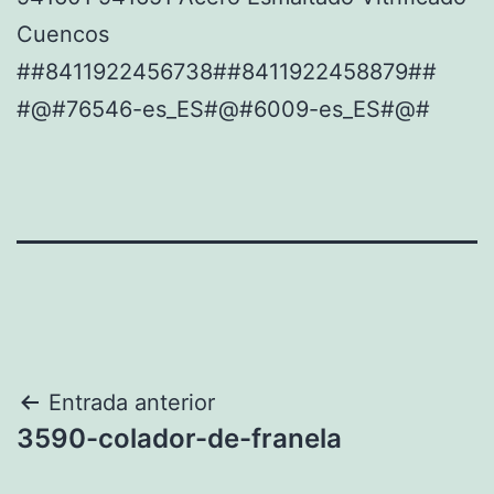
Cuencos
##8411922456738##8411922458879##
#@#76546-es_ES#@#6009-es_ES#@#
Navegación
Entrada anterior
3590-colador-de-franela
de