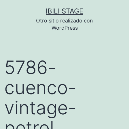
Saltar
IBILI STAGE
al
Otro sitio realizado con
contenido
WordPress
5786-
cuenco-
vintage-
petrol