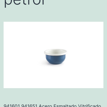
941601 941651 Acero Esmaltado Vitrificado