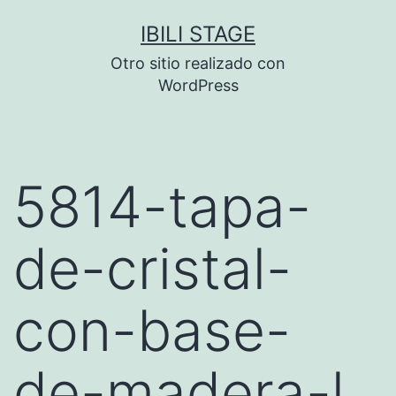
Saltar
IBILI STAGE
al
Otro sitio realizado con
contenido
WordPress
5814-tapa-
de-cristal-
con-base-
de-madera-l