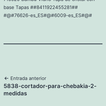
base Tapas ##8411922455281##
#@#76626-es_ES#@#6009-es_ES#@#
Navegación
Entrada anterior
5838-cortador-para-chebakia-2-
de
medidas
entradas