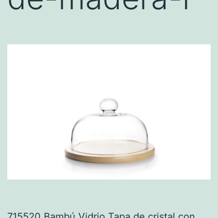
715520 Bambú Vidrio Tapa de cristal con