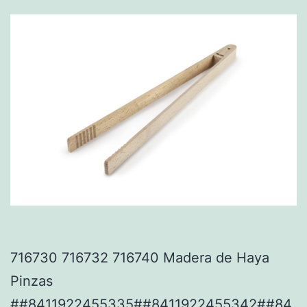
716730 716732 716740 Madera de Haya
Pinzas
##8411922455335##8411922455342##84