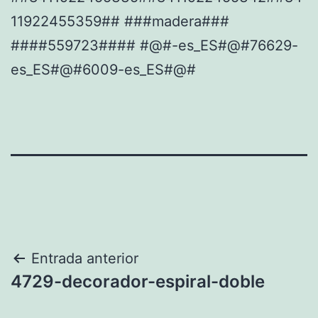
11922455359## ###madera###
####559723#### #@#-es_ES#@#76629-
es_ES#@#6009-es_ES#@#
Navegación
Entrada anterior
4729-decorador-espiral-doble
de