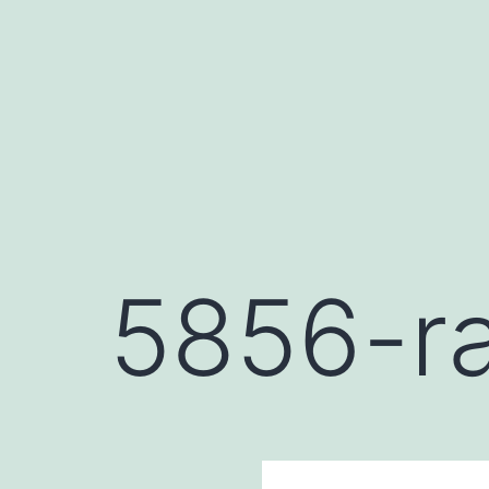
Saltar
al
contenido
5856-ra