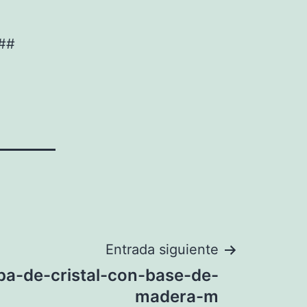
8##
Entrada siguiente
pa-de-cristal-con-base-de-
madera-m