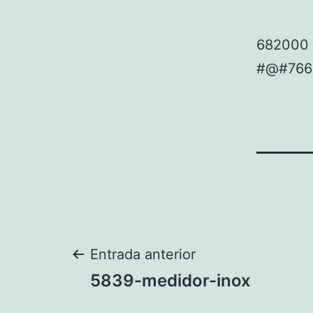
682000 
#@#766
Navegación
Entrada anterior
5839-medidor-inox
de