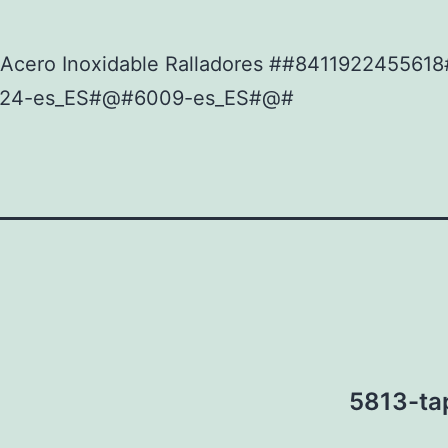
Acero Inoxidable Ralladores ##841192245561
24-es_ES#@#6009-es_ES#@#
5813-ta