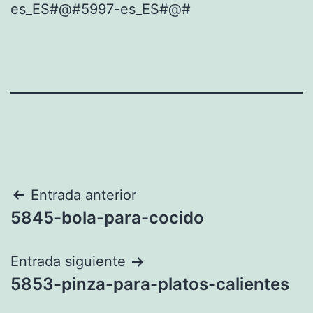
es_ES#@#5997-es_ES#@#
Navegación
Entrada anterior
5845-bola-para-cocido
de
entradas
Entrada siguiente
5853-pinza-para-platos-calientes