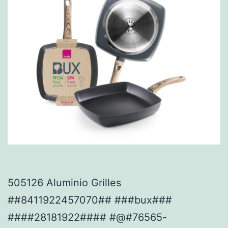
505126 Aluminio Grilles
##8411922457070## ###bux###
####28181922#### #@#76565-