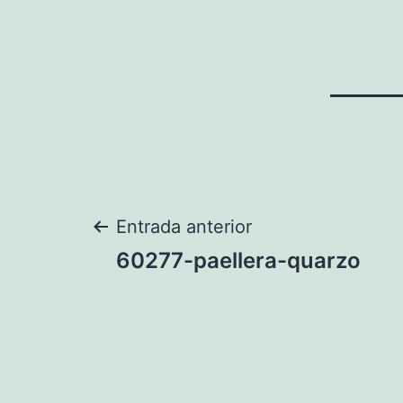
Navegación
Entrada anterior
60277-paellera-quarzo
de
entradas