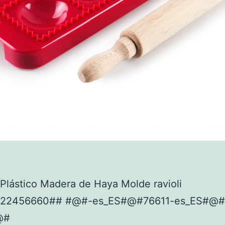
lástico Madera de Haya Molde ravioli
922456660## #@#-es_ES#@#76611-es_ES#@#
@#