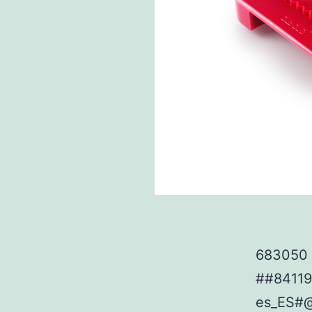
683050 P
##8411
es_ES#