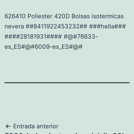
626410 Poliester 420D Bolsas isotermicas
nevera ##8411922453232## ###hella###
####28181931#### #@#76633-
es_ES#@#6009-es_ES#@#
Navegación
Entrada anterior