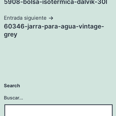
5908-bolsa-isotermica-dalvik-30l
de
entradas
Entrada siguiente
60346-jarra-para-agua-vintage-
grey
Search
Buscar...