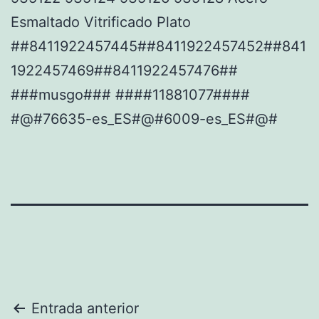
Esmaltado Vitrificado Plato
##8411922457445##8411922457452##841
1922457469##8411922457476##
###musgo### ####11881077####
#@#76635-es_ES#@#6009-es_ES#@#
Navegación
Entrada anterior