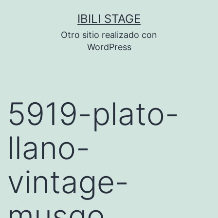
Saltar
IBILI STAGE
al
Otro sitio realizado con
contenido
WordPress
5919-plato-
llano-
vintage-
musgo