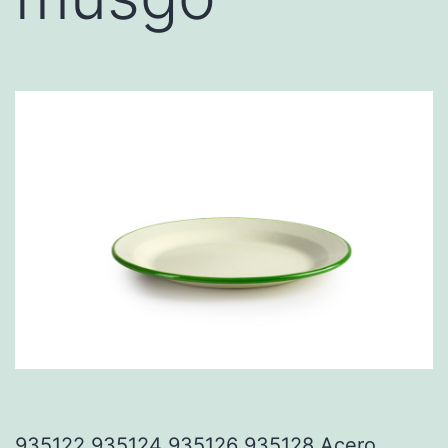
935122 935124 935126 935128 Acero