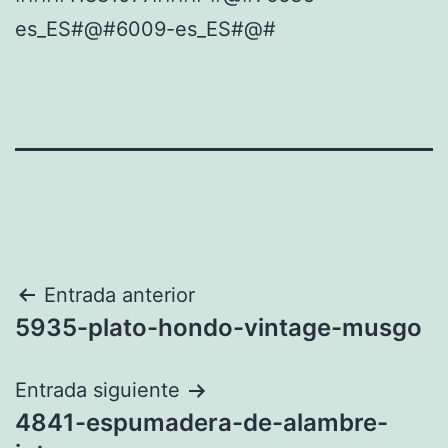
es_ES#@#6009-es_ES#@#
Navegación
Entrada anterior
5935-plato-hondo-vintage-musgo
de
entradas
Entrada siguiente
4841-espumadera-de-alambre-