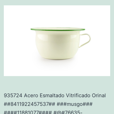
935724 Acero Esmaltado Vitrificado Orinal
##8411922457537## ###musgo###
####11881077#### #@#76635-