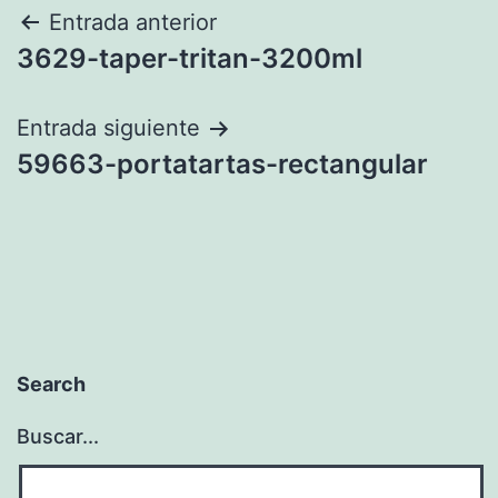
Navegación
Entrada anterior
3629-taper-tritan-3200ml
de
entradas
Entrada siguiente
59663-portatartas-rectangular
Search
Buscar...