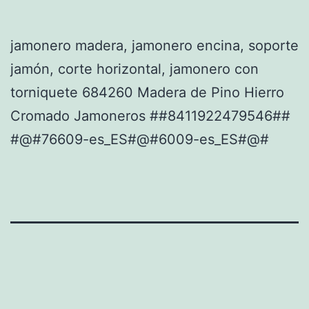
jamonero madera, jamonero encina, soporte
jamón, corte horizontal, jamonero con
torniquete 684260 Madera de Pino Hierro
Cromado Jamoneros ##8411922479546##
#@#76609-es_ES#@#6009-es_ES#@#