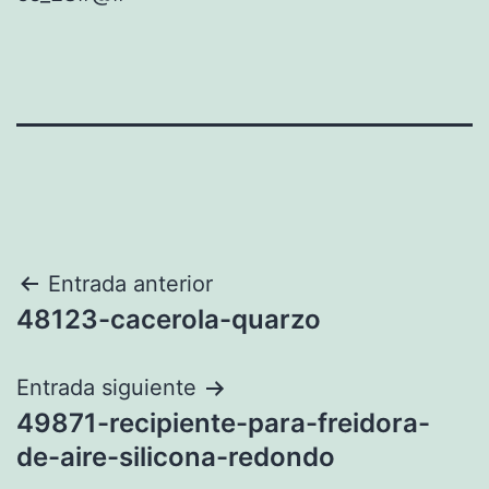
Navegación
Entrada anterior
48123-cacerola-quarzo
de
entradas
Entrada siguiente
49871-recipiente-para-freidora-
de-aire-silicona-redondo