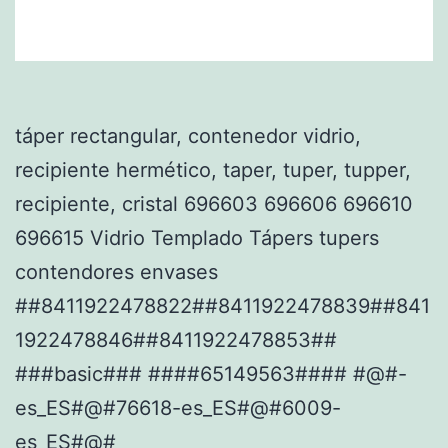
táper rectangular, contenedor vidrio,
recipiente hermético, taper, tuper, tupper,
recipiente, cristal 696603 696606 696610
696615 Vidrio Templado Tápers tupers
contendores envases
##8411922478822##8411922478839##841
1922478846##8411922478853##
###basic### ####65149563#### #@#-
es_ES#@#76618-es_ES#@#6009-
es_ES#@#