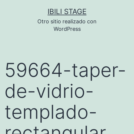
Saltar
IBILI STAGE
al
Otro sitio realizado con
contenido
WordPress
59664-taper-
de-vidrio-
templado-
rectangular