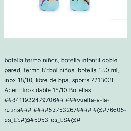
botella termo niños, botella infantil doble
pared, termo fútbol niños, botella 350 ml,
inox 18/10, libre de bpa, sports 721303F
Acero Inoxidable 18/10 Botellas
##8411922479706## ###vuelta-a-la-
rutina### ####53753267#### #@#76605-
es_ES#@#5953-es_ES#@#