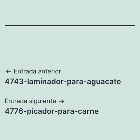
Navegación
Entrada anterior
4743-laminador-para-aguacate
de
entradas
Entrada siguiente
4776-picador-para-carne