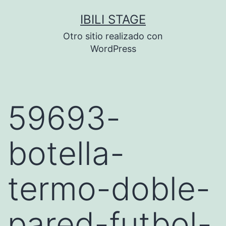
Saltar
IBILI STAGE
al
Otro sitio realizado con
contenido
WordPress
59693-
botella-
termo-doble-
pared-futbol-