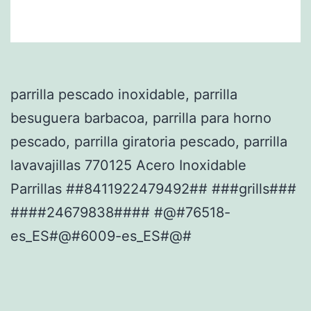
parrilla pescado inoxidable, parrilla
besuguera barbacoa, parrilla para horno
pescado, parrilla giratoria pescado, parrilla
lavavajillas 770125 Acero Inoxidable
Parrillas ##8411922479492## ###grills###
####24679838#### #@#76518-
es_ES#@#6009-es_ES#@#