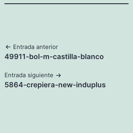
Navegación
Entrada anterior
49911-bol-m-castilla-blanco
de
entradas
Entrada siguiente
5864-crepiera-new-induplus