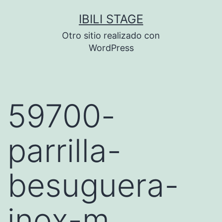
Saltar
IBILI STAGE
al
Otro sitio realizado con
contenido
WordPress
59700-
parrilla-
besuguera-
inox-m