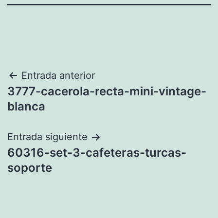
Navegación
Entrada anterior
3777-cacerola-recta-mini-vintage-
de
blanca
entradas
Entrada siguiente
60316-set-3-cafeteras-turcas-
soporte