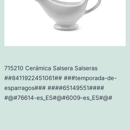
715210 Cerámica Salsera Salseras
##8411922451061## ###temporada-de-
esparragos### ####65149551####
#@#76614-es_ES#@#6009-es_ES#@#