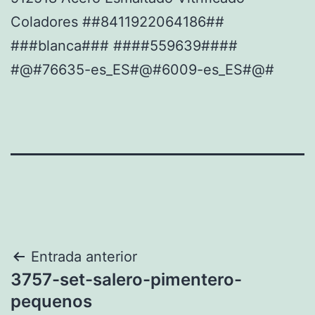
Coladores ##8411922064186##
###blanca### ####559639####
#@#76635-es_ES#@#6009-es_ES#@#
Navegación
Entrada anterior
3757-set-salero-pimentero-
de
pequenos