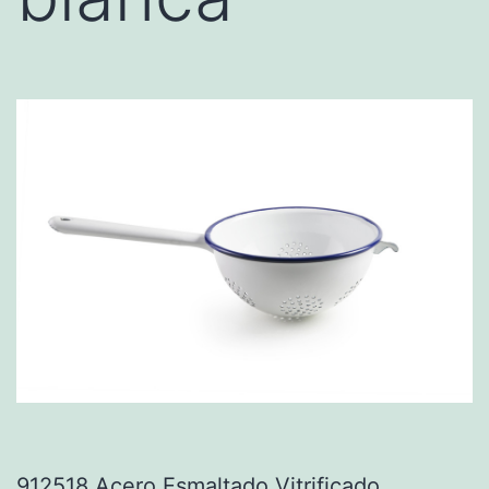
912518 Acero Esmaltado Vitrificado