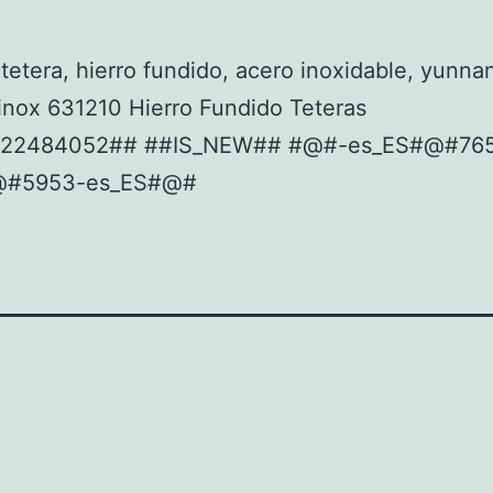
tetera, hierro fundido, acero inoxidable, yunna
 inox 631210 Hierro Fundido Teteras
922484052## ##IS_NEW## #@#-es_ES#@#76
@#5953-es_ES#@#