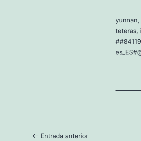
yunnan, 
teteras,
##8411
es_ES#
Navegación
Entrada anterior