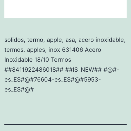
solidos, termo, apple, asa, acero inoxidable,
termos, apples, inox 631406 Acero
Inoxidable 18/10 Termos
##8411922486018## ##IS_NEW## #@#-
es_ES#@#76604-es_ES#@#5953-
es_ES#@#