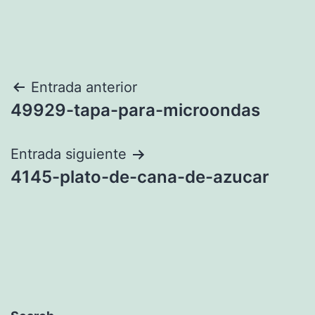
Navegación
Entrada anterior
49929-tapa-para-microondas
de
entradas
Entrada siguiente
4145-plato-de-cana-de-azucar