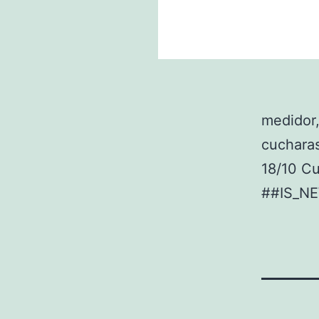
medidor,
cucharas
18/10 C
##IS_N