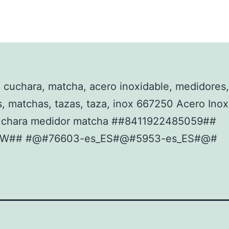
 cuchara, matcha, acero inoxidable, medidores,
, matchas, tazas, taza, inox 667250 Acero Inox
uchara medidor matcha ##8411922485059##
EW## #@#76603-es_ES#@#5953-es_ES#@#