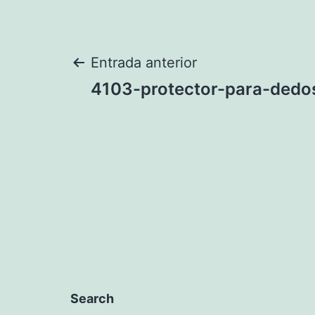
Navegación
Entrada anterior
4103-protector-para-dedo
de
entradas
Search