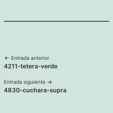
Navegación
Entrada anterior
4211-tetera-verde
de
entradas
Entrada siguiente
4830-cuchara-supra