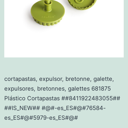
cortapastas, expulsor, bretonne, galette,
expulsores, bretonnes, galettes 681875
Plástico Cortapastas ##8411922483055##
##IS_NEW## #@#-es_ES#@#76584-
es_ES#@#5979-es_ES#@#