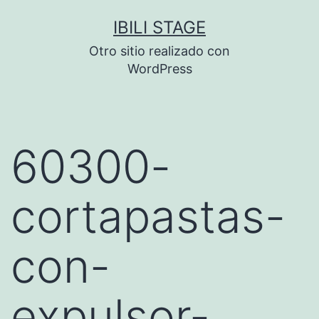
Saltar
IBILI STAGE
al
Otro sitio realizado con
contenido
WordPress
60300-
cortapastas-
con-
expulsor-