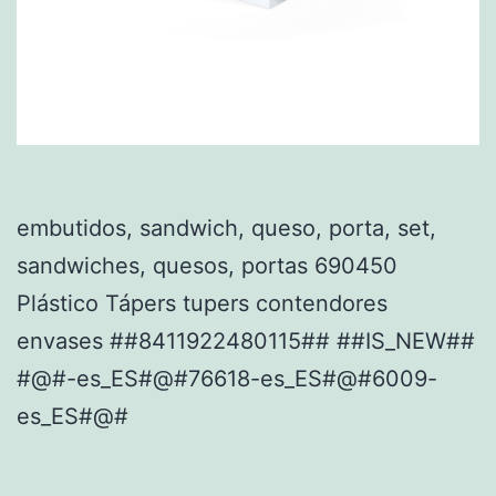
embutidos, sandwich, queso, porta, set,
sandwiches, quesos, portas 690450
Plástico Tápers tupers contendores
envases ##8411922480115## ##IS_NEW##
#@#-es_ES#@#76618-es_ES#@#6009-
es_ES#@#