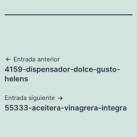
Navegación
Entrada anterior
4159-dispensador-dolce-gusto-
de
helens
entradas
Entrada siguiente
55333-aceitera-vinagrera-integra