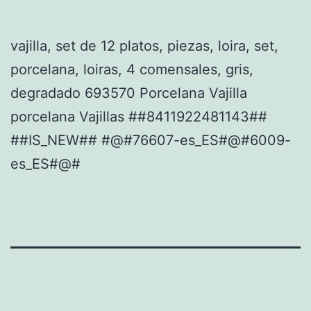
vajilla, set de 12 platos, piezas, loira, set,
porcelana, loiras, 4 comensales, gris,
degradado 693570 Porcelana Vajilla
porcelana Vajillas ##8411922481143##
##IS_NEW## #@#76607-es_ES#@#6009-
es_ES#@#