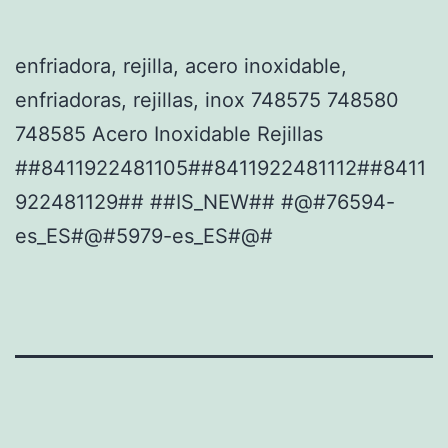
enfriadora, rejilla, acero inoxidable,
enfriadoras, rejillas, inox 748575 748580
748585 Acero Inoxidable Rejillas
##8411922481105##8411922481112##8411
922481129## ##IS_NEW## #@#76594-
es_ES#@#5979-es_ES#@#