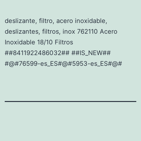
deslizante, filtro, acero inoxidable,
deslizantes, filtros, inox 762110 Acero
Inoxidable 18/10 Filtros
##8411922486032## ##IS_NEW##
#@#76599-es_ES#@#5953-es_ES#@#