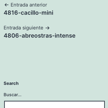
Navegación
Entrada anterior
4816-cacillo-mini
de
entradas
Entrada siguiente
4806-abreostras-intense
Search
Buscar...