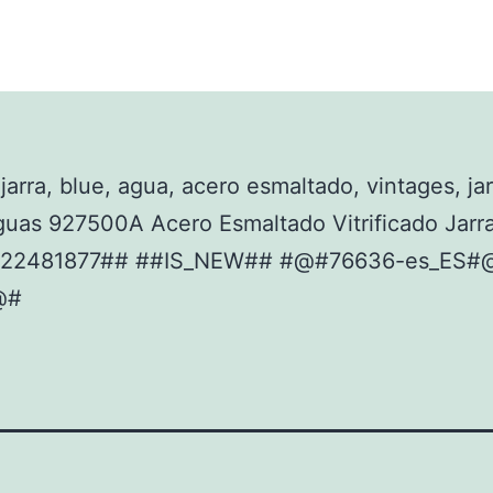
 jarra, blue, agua, acero esmaltado, vintages, jar
guas 927500A Acero Esmaltado Vitrificado Jarr
922481877## ##IS_NEW## #@#76636-es_ES#
@#