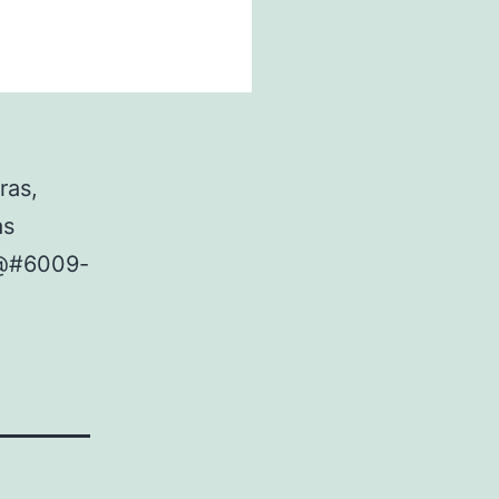
ras,
as
@#6009-