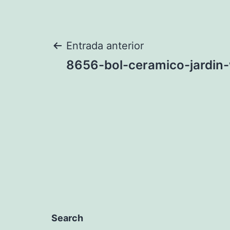
Navegación
Entrada anterior
8656-bol-ceramico-jardin-
de
entradas
Search