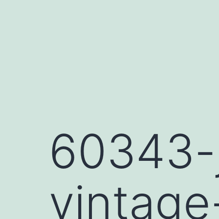
Saltar
al
contenido
60343-j
vintage