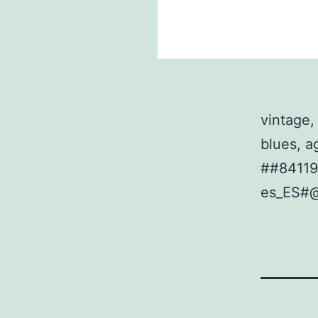
vintage,
blues, a
##8411
es_ES#