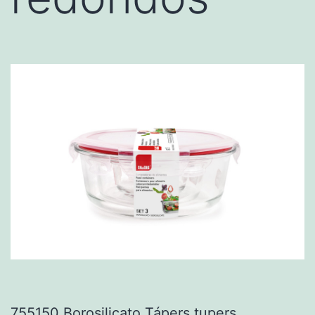
755150 Borosilicato Tápers tupers