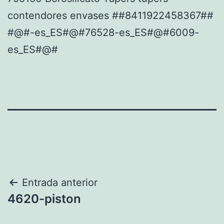
contendores envases ##8411922458367##
#@#-es_ES#@#76528-es_ES#@#6009-
es_ES#@#
Navegación
Entrada anterior
4620-piston
de