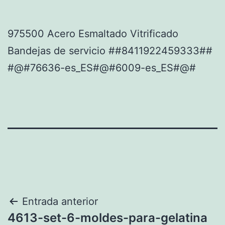
975500 Acero Esmaltado Vitrificado
Bandejas de servicio ##8411922459333##
#@#76636-es_ES#@#6009-es_ES#@#
Navegación
Entrada anterior
4613-set-6-moldes-para-gelatina