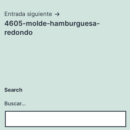
de
entradas
Entrada siguiente
4605-molde-hamburguesa-
redondo
Search
Buscar...