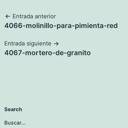
Navegación
Entrada anterior
4066-molinillo-para-pimienta-red
de
entradas
Entrada siguiente
4067-mortero-de-granito
Search
Buscar...