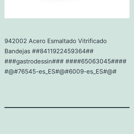
942002 Acero Esmaltado Vitrificado
Bandejas ##8411922459364##
###gastrodessin### ####65063045####
#@#76545-es_ES#@#6009-es_ES#@#