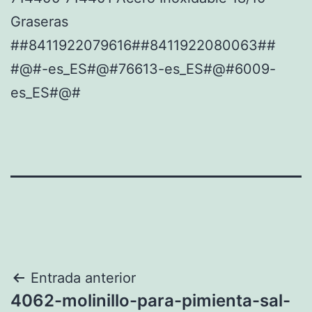
Graseras
##8411922079616##8411922080063##
#@#-es_ES#@#76613-es_ES#@#6009-
es_ES#@#
Navegación
Entrada anterior
4062-molinillo-para-pimienta-sal-