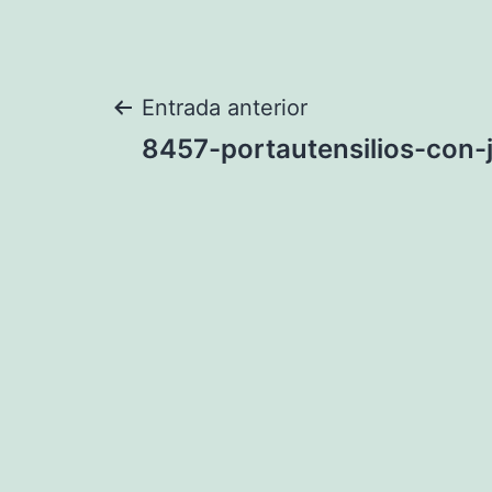
Navegación
Entrada anterior
8457-portautensilios-con-
de
entradas