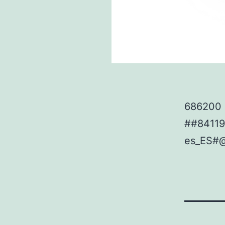
686200 P
##8411
es_ES#