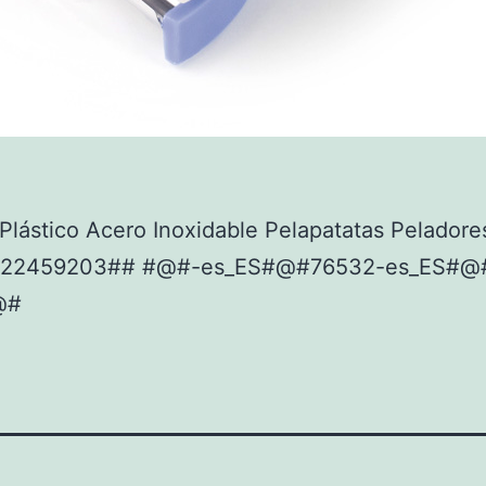
lástico Acero Inoxidable Pelapatatas Peladore
922459203## #@#-es_ES#@#76532-es_ES#@
@#