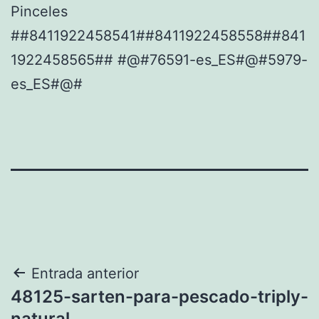
Pinceles
##8411922458541##8411922458558##841
1922458565## #@#76591-es_ES#@#5979-
es_ES#@#
Navegación
Entrada anterior
48125-sarten-para-pescado-triply-
de
natural