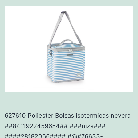
627610 Poliester Bolsas isotermicas nevera
##8411922459654## ###niza###
####28182066#### #@#76633-