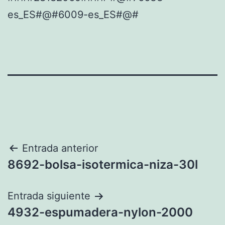
es_ES#@#6009-es_ES#@#
Navegación
Entrada anterior
8692-bolsa-isotermica-niza-30l
de
entradas
Entrada siguiente
4932-espumadera-nylon-2000