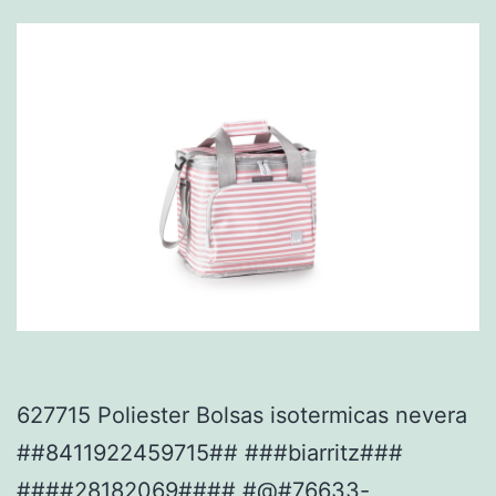
627715 Poliester Bolsas isotermicas nevera
##8411922459715## ###biarritz###
####28182069#### #@#76633-