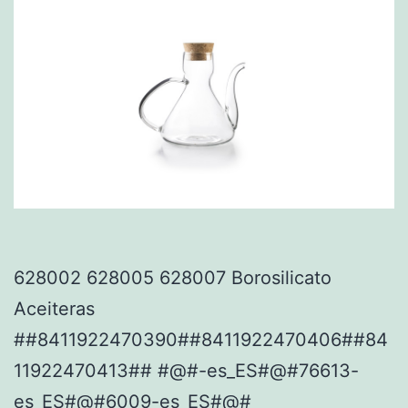
628002 628005 628007 Borosilicato
Aceiteras
##8411922470390##8411922470406##84
11922470413## #@#-es_ES#@#76613-
es_ES#@#6009-es_ES#@#