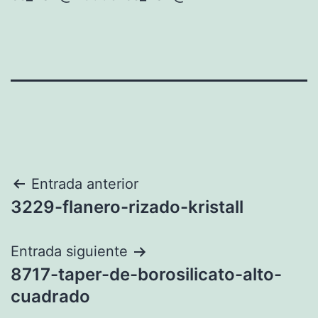
Navegación
Entrada anterior
3229-flanero-rizado-kristall
de
entradas
Entrada siguiente
8717-taper-de-borosilicato-alto-
cuadrado